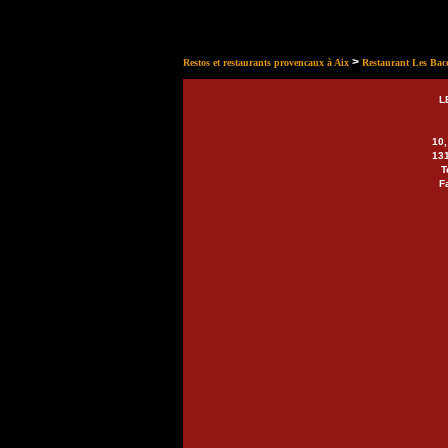
>
Restos et restaurants provencaux à Aix
Restaurant Les Bac
L
10,
131
T
F