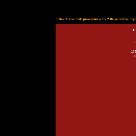
>
Restos et restaurants provencaux à Aix
Restaurant Auberge 
A
1
132
T